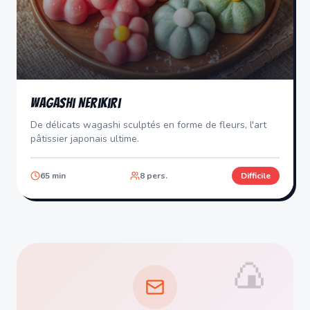
Wagashi Nerikiri
De délicats wagashi sculptés en forme de fleurs, l'art
pâtissier japonais ultime.
65
min
8
pers.
Difficile
🍙