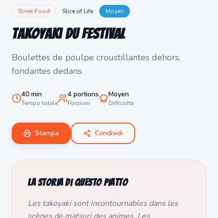
Street Food
Slice of Life
Moyen
Takoyaki du Festival
Boulettes de poulpe croustillantes dehors,
fondantes dedans.
40
min
4
portions
Moyen
Tempo totale
Porzioni
Difficoltà
Stampa
Condividi
La storia di questo piatto
Les takoyaki sont incontournables dans les
scènes de matsuri des animes. Les