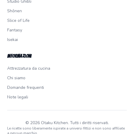
Studio Ghibli
Shōnen
Slice of Life
Fantasy
Isekai
Informazioni
Attrezzatura da cucina
Chi siamo
Domande frequenti
Note legali
© 2026 Otaku Kitchen. Tutti i diritti riservati.
Le ricette sono liberamente ispirate a universi fittizi e non sono affiliate
a nessun marchio.