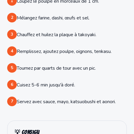
1
Coupez le poulpe en morceaux de 1 cm.
2
Mélangez farine, dashi, œufs et sel.
3
Chauffez et huilez la plaque à takoyaki.
4
Remplissez, ajoutez poulpe, oignons, tenkasu.
5
Tournez par quarts de tour avec un pic.
6
Cuisez 5-6 min jusqu'à doré.
7
Servez avec sauce, mayo, katsuobushi et aonori.
💡 Consigli