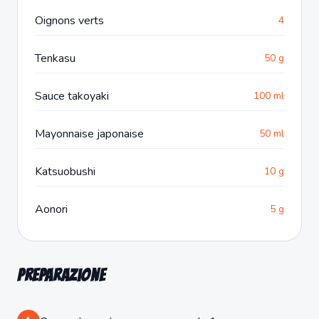
Oignons verts
4
Tenkasu
50 g
Sauce takoyaki
100 ml
Mayonnaise japonaise
50 ml
Katsuobushi
10 g
Aonori
5 g
Preparazione