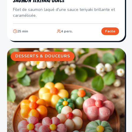
Saumon Teriyaki Glacé
Filet de saumon laqué d'une sauce teriyaki brillante et
caramélisée.
25
min
4
pers.
Facile
DESSERTS & DOUCEURS