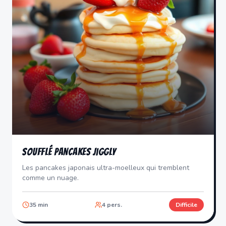
Soufflé Pancakes Jiggly
Les pancakes japonais ultra-moelleux qui tremblent
comme un nuage.
35
min
4
pers.
Difficile