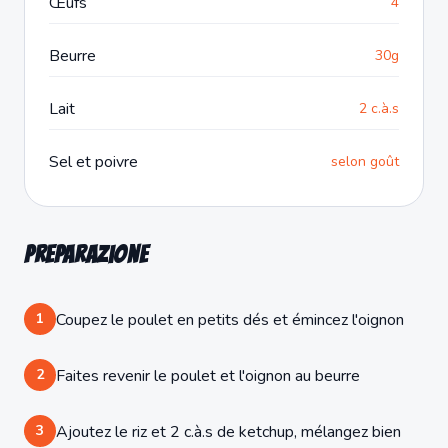
Œufs
4
Beurre
30g
Lait
2 c.à.s
Sel et poivre
selon goût
Preparazione
1
Coupez le poulet en petits dés et émincez l'oignon
2
Faites revenir le poulet et l'oignon au beurre
3
Ajoutez le riz et 2 c.à.s de ketchup, mélangez bien