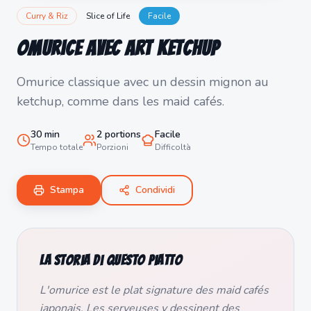
Curry & Riz
Slice of Life
Facile
Omurice avec Art Ketchup
Omurice classique avec un dessin mignon au
ketchup, comme dans les maid cafés.
30
min
2
portions
Facile
Tempo totale
Porzioni
Difficoltà
Stampa
Condividi
La storia di questo piatto
L'omurice est le plat signature des maid cafés
japonais. Les serveuses y dessinent des