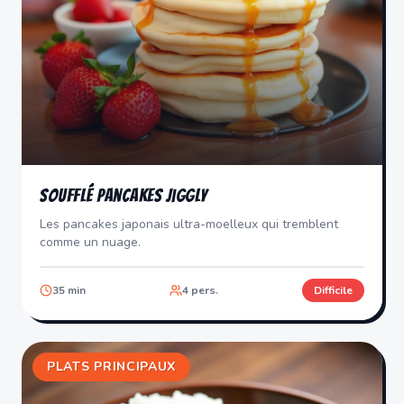
Soufflé Pancakes Jiggly
Les pancakes japonais ultra-moelleux qui tremblent
comme un nuage.
35
min
4
pers.
Difficile
PLATS PRINCIPAUX