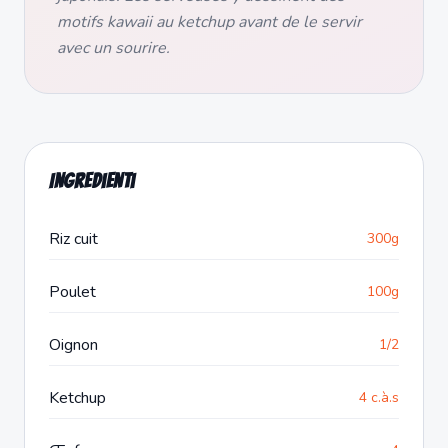
motifs kawaii au ketchup avant de le servir
avec un sourire.
Ingredienti
Riz cuit
300g
Poulet
100g
Oignon
1/2
Ketchup
4 c.à.s