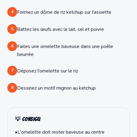
4
Formez un dôme de riz ketchup sur l'assiette
5
Battez les œufs avec le lait, sel et poivre
6
Faites une omelette baveuse dans une poêle
beurrée
7
Déposez l'omelette sur le riz
8
Dessinez un motif mignon au ketchup
💡 Consigli
•
L'omelette doit rester baveuse au centre