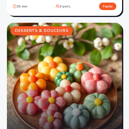
25
min
4
pers.
Facile
DESSERTS & DOUCEURS