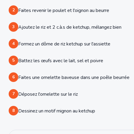
2
Faites revenir le poulet et l'oignon au beurre
3
Ajoutez le riz et 2 c.à.s de ketchup, mélangez bien
4
Formez un dôme de riz ketchup sur l'assiette
5
Battez les œufs avec le lait, sel et poivre
6
Faites une omelette baveuse dans une poêle beurrée
7
Déposez l'omelette sur le riz
8
Dessinez un motif mignon au ketchup