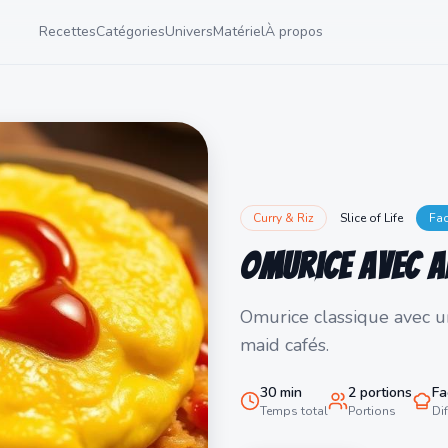
Recettes
Catégories
Univers
Matériel
À propos
Curry & Riz
Slice of Life
Fac
Omurice avec A
Omurice classique avec 
maid cafés.
30
min
2
portions
Fa
Temps total
Portions
Dif