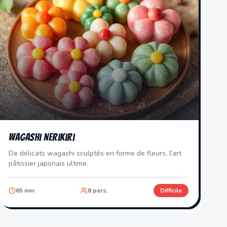
Wagashi Nerikiri
De délicats wagashi sculptés en forme de fleurs, l'art
pâtissier japonais ultime.
65
min
8
pers.
Difficile