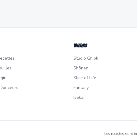
Univers
recettes
Studio Ghibli
uilles
Shōnen
giri
Slice of Life
 Douceurs
Fantasy
Isekai
Les recettes sont i