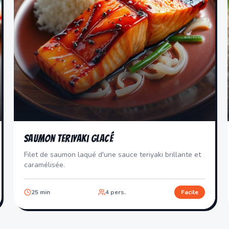
Saumon Teriyaki Glacé
Filet de saumon laqué d'une sauce teriyaki brillante et
caramélisée.
25
min
4
pers.
Facile