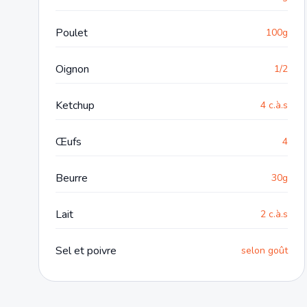
Poulet
100g
Oignon
1/2
Ketchup
4 c.à.s
Œufs
4
Beurre
30g
Lait
2 c.à.s
Sel et poivre
selon goût