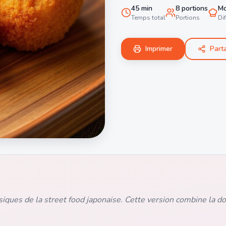
45
min
8
portions
M
Temps total
Portions
Dif
Imprimer
Part
ssiques de la street food japonaise. Cette version combine la d