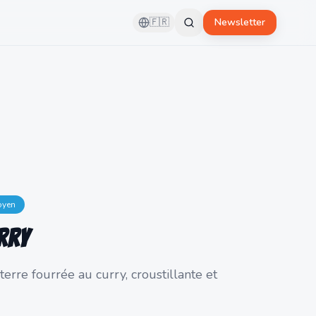
🇫🇷
Newsletter
yen
rry
rre fourrée au curry, croustillante et