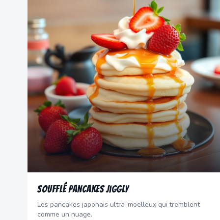
Soufflé Pancakes Jiggly
Les pancakes japonais ultra-moelleux qui tremblent
comme un nuage.