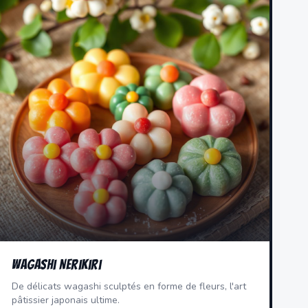
Wagashi Nerikiri
De délicats wagashi sculptés en forme de fleurs, l'art
pâtissier japonais ultime.