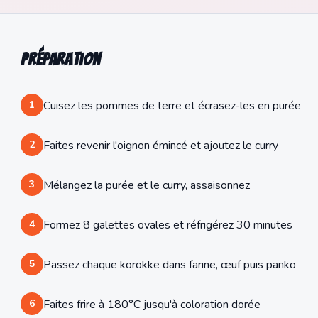
Préparation
1
Cuisez les pommes de terre et écrasez-les en purée
2
Faites revenir l'oignon émincé et ajoutez le curry
3
Mélangez la purée et le curry, assaisonnez
4
Formez 8 galettes ovales et réfrigérez 30 minutes
5
Passez chaque korokke dans farine, œuf puis panko
6
Faites frire à 180°C jusqu'à coloration dorée