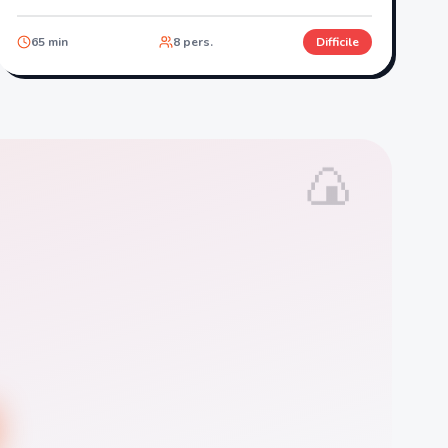
65
min
8
pers.
Difficile
🍙