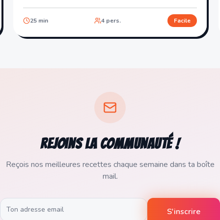
25
min
4
pers.
Facile
Rejoins la communauté !
Reçois nos meilleures recettes chaque semaine dans ta boîte
mail.
S'inscrire