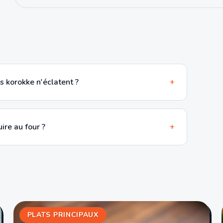
 korokke n'éclatent ?
+
ire au four ?
+
PLATS PRINCIPAUX