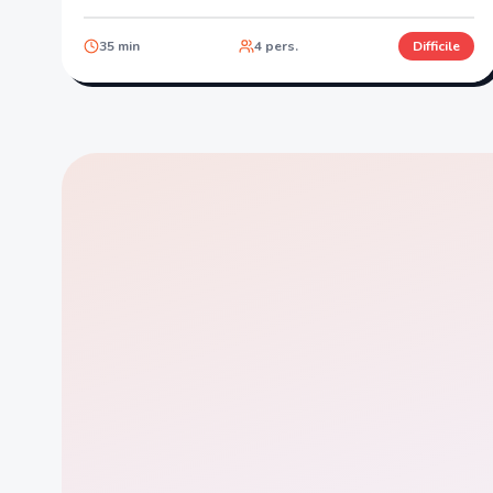
35
min
4
pers.
Difficile