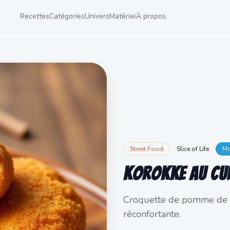
Recettes
Catégories
Univers
Matériel
À propos
Street Food
Slice of Life
Mo
Korokke au Cu
Croquette de pomme de te
réconfortante.