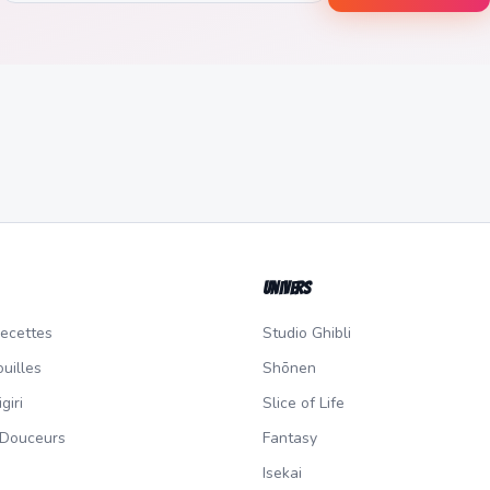
Univers
recettes
Studio Ghibli
uilles
Shōnen
giri
Slice of Life
 Douceurs
Fantasy
Isekai