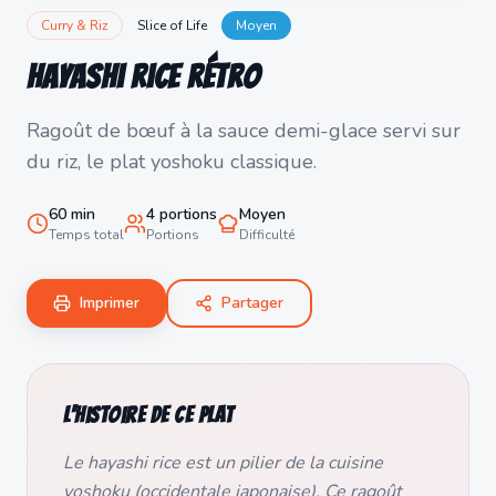
Curry & Riz
Slice of Life
Moyen
Hayashi Rice Rétro
Ragoût de bœuf à la sauce demi-glace servi sur
du riz, le plat yoshoku classique.
60
min
4
portions
Moyen
Temps total
Portions
Difficulté
Imprimer
Partager
L'histoire de ce plat
Le hayashi rice est un pilier de la cuisine
yoshoku (occidentale japonaise). Ce ragoût