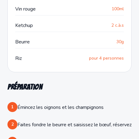
Vin rouge
100ml
Ketchup
2 c.à.s
Beurre
30g
Riz
pour 4 personnes
Préparation
1
Émincez les oignons et les champignons
2
Faites fondre le beurre et saisissez le bœuf, réservez