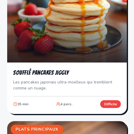
Soufflé Pancakes Jiggly
Les pancakes japonais ultra-moelleux qui tremblent
comme un nuage.
35
min
4
pers.
Difficile
PLATS PRINCIPAUX