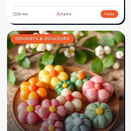
25
min
4
pers.
Facile
DESSERTS & DOUCEURS