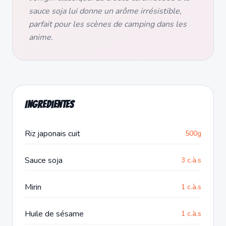
sauce soja lui donne un arôme irrésistible,
parfait pour les scènes de camping dans les
anime.
Ingredientes
Riz japonais cuit
500g
Sauce soja
3 c.à.s
Mirin
1 c.à.s
Huile de sésame
1 c.à.s