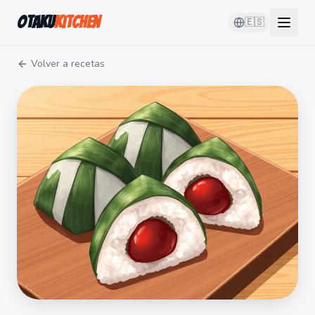
Otaku
Kitchen
🇪🇸
Volver a recetas