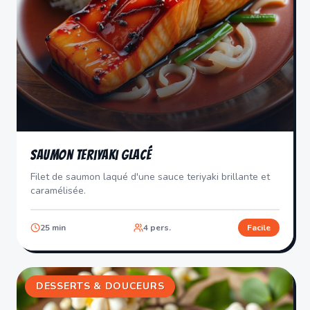
Saumon Teriyaki Glacé
Filet de saumon laqué d'une sauce teriyaki brillante et
caramélisée.
25
min
4
pers.
Facile
DESSERTS & DOUCEURS