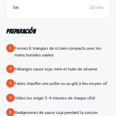
Sel
1/2 c.à.c
Preparación
1
Formez 6 triangles de riz bien compacts avec les
mains humides salées
2
Mélangez sauce soja, mirin et huile de sésame
3
Faites chauffer une poêle ou un grill à feu moyen-vif
4
Grillez les onigiri 3-4 minutes de chaque côté
5
Badigeonnez de sauce soja pendant la cuisson