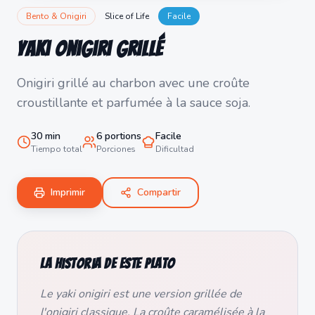
Bento & Onigiri
Slice of Life
Facile
Yaki Onigiri Grillé
Onigiri grillé au charbon avec une croûte
croustillante et parfumée à la sauce soja.
30
min
6
portions
Facile
Tiempo total
Porciones
Dificultad
Imprimir
Compartir
La historia de este plato
Le yaki onigiri est une version grillée de
l'onigiri classique. La croûte caramélisée à la