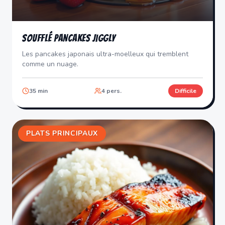
Soufflé Pancakes Jiggly
Les pancakes japonais ultra-moelleux qui tremblent
comme un nuage.
35
min
4
pers.
Difficile
PLATS PRINCIPAUX