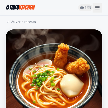
Otaku
Kitchen
🇪🇸
Volver a recetas