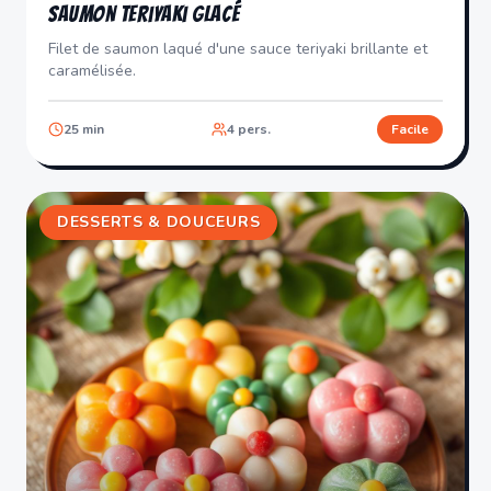
Saumon Teriyaki Glacé
Filet de saumon laqué d'une sauce teriyaki brillante et
caramélisée.
25
min
4
pers.
Facile
DESSERTS & DOUCEURS