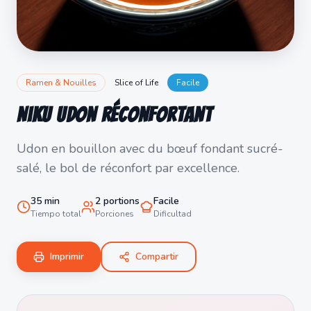
Ramen & Nouilles
Slice of Life
Facile
Niku Udon Réconfortant
Udon en bouillon avec du bœuf fondant sucré-
salé, le bol de réconfort par excellence.
35
min
2
portions
Facile
Tiempo total
Porciones
Dificultad
Imprimir
Compartir