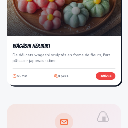
Wagashi Nerikiri
De délicats wagashi sculptés en forme de fleurs, l'art
pâtissier japonais ultime.
65
min
8
pers.
Difficile
🍙