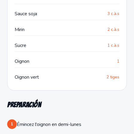
Sauce soja
3 c.à.s
Mirin
2 c.à.s
Sucre
1 c.à.s
Oignon
1
Oignon vert
2 tiges
Preparación
1
Émincez l'oignon en demi-lunes