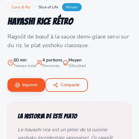
Curry & Riz
Slice of Life
Moyen
Hayashi Rice Rétro
Ragoût de bœuf à la sauce demi-glace servi sur
du riz, le plat yoshoku classique.
60
min
4
portions
Moyen
Tiempo total
Porciones
Dificultad
Imprimir
Compartir
La historia de este plato
Le hayashi rice est un pilier de la cuisine
yoshoku (occidentale japonaise). Ce ragoût