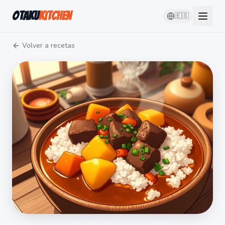
Otaku
Kitchen
🇪🇸
Volver a recetas