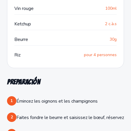
Vin rouge
100ml
Ketchup
2 c.à.s
Beurre
30g
Riz
pour 4 personnes
Preparación
1
Émincez les oignons et les champignons
2
Faites fondre le beurre et saisissez le bœuf, réservez