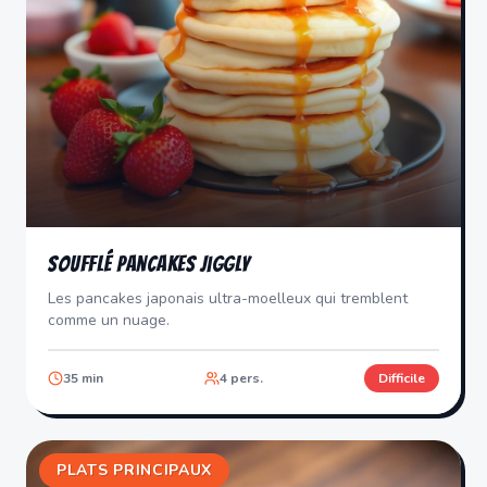
Soufflé Pancakes Jiggly
Les pancakes japonais ultra-moelleux qui tremblent
comme un nuage.
35
min
4
pers.
Difficile
PLATS PRINCIPAUX