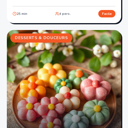
25
min
4
pers.
Facile
DESSERTS & DOUCEURS