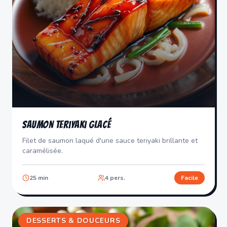
Saumon Teriyaki Glacé
Filet de saumon laqué d'une sauce teriyaki brillante et
caramélisée.
25
min
4
pers.
Facile
DESSERTS & DOUCEURS