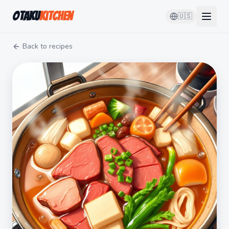
Otaku
Kitchen
🇺🇸
Back to recipes