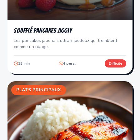
Soufflé Pancakes Jiggly
Les pancakes japonais ultra-moelleux qui tremblent
comme un nuage.
35
min
4
pers.
Difficile
PLATS PRINCIPAUX