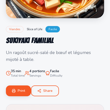
Viandes
Slice of Life
Facile
Sukiyaki Familial
Un ragoût sucré-salé de bœuf et légumes
mijoté à table.
35
min
4
portions
Facile
Total time
Servings
Difficulty
Print
Share