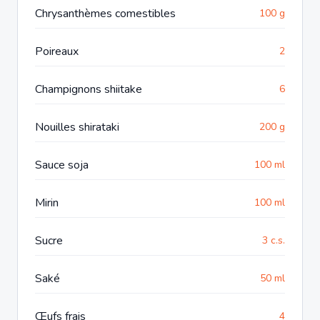
Chrysanthèmes comestibles
100 g
Poireaux
2
Champignons shiitake
6
Nouilles shirataki
200 g
Sauce soja
100 ml
Mirin
100 ml
Sucre
3 c.s.
Saké
50 ml
Œufs frais
4